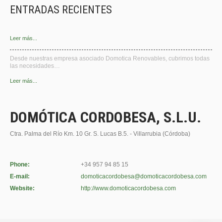
ENTRADAS RECIENTES
Leer más...
Desde nuestras empresa asociado Domotica Renovables, cubrimos todas
las necesidades…
Leer más...
DOMÓTICA CORDOBESA, S.L.U.
Ctra. Palma del Río Km. 10 Gr. S. Lucas B.5. - Villarrubia (Córdoba)
Phone:
+34 957 94 85 15
E-mail:
domoticacordobesa@domoticacordobesa.com
Website:
http://www.domoticacordobesa.com