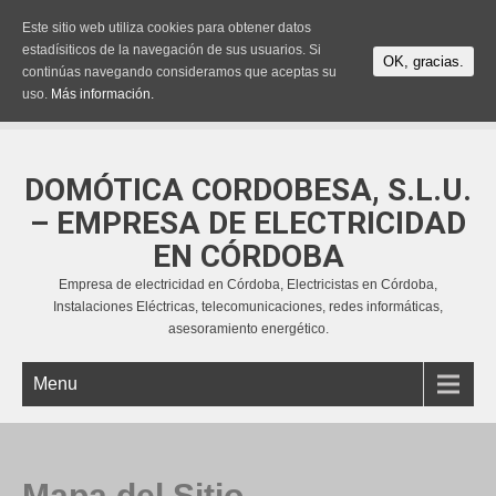
Este sitio web utiliza cookies para obtener datos
estadísiticos de la navegación de sus usuarios. Si
OK, gracias.
continúas navegando consideramos que aceptas su
uso.
Más información.
DOMÓTICA CORDOBESA, S.L.U.
– EMPRESA DE ELECTRICIDAD
EN CÓRDOBA
Empresa de electricidad en Córdoba, Electricistas en Córdoba,
Instalaciones Eléctricas, telecomunicaciones, redes informáticas,
asesoramiento energético.
Menu
Mapa del Sitio